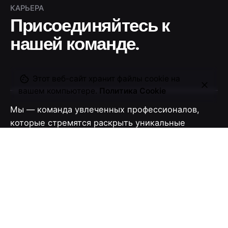
КАРЬЕРА
Присоединяйтесь к
нашей команде.
Этот веб-сайт хранит файлы cookie на
вашем компьютере.
Политика Cookie
Мы — команда увлеченных профессионалов,
которые стремятся раскрыть уникальные
таланты и помочь моделям построить
выдающуюся карьеру, создавая первоклассные
портфолио и стратегии личного брендинга.
career@ognirampi.com