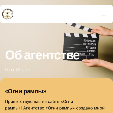
Skip
to
content
Об агентстве
Нам 20 лет!
«Огни рампы»
Приветствую вас на сайте «Огни
рампы»! Агентство «Огни рампы» создано мной