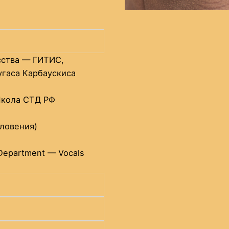
сства — ГИТИС,
угаса Карбаускиса
Школа СТД РФ
Словения)
 Department — Vocals