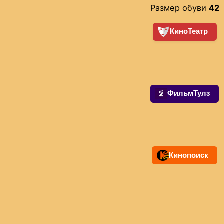
Размер обуви
42
КиноТеатр
ФильмТулз
Кинопоиск