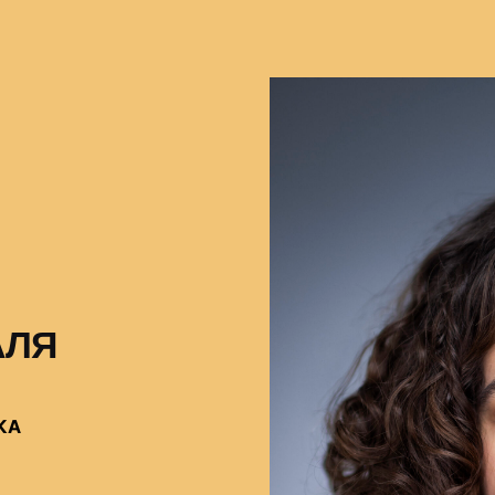
АЛЯ
КА
4